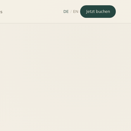
bs
Jetzt buchen
DE
/
EN