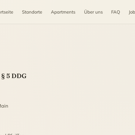
rtseite
Standorte
Apartments
Über uns
FAQ
Jo
 § 5 DDG
Main