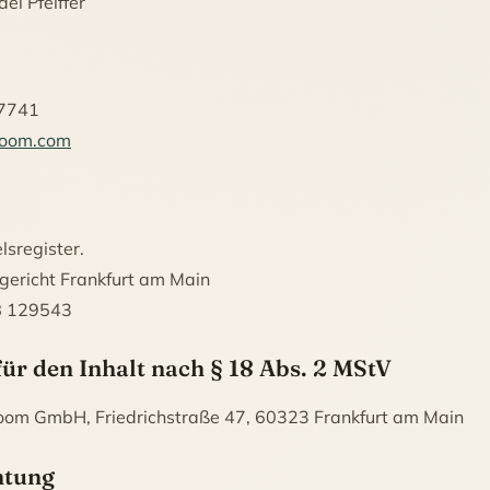
el Pfeiffer
67741
room.com
sregister.
gericht Frankfurt am Main
B 129543
ür den Inhalt nach § 18 Abs. 2 MStV
nroom GmbH, Friedrichstraße 47, 60323 Frankfurt am Main
htung