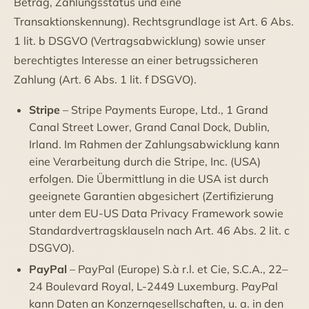
Betrag, Zahlungsstatus und eine
Transaktionskennung). Rechtsgrundlage ist Art. 6 Abs.
1 lit. b DSGVO (Vertragsabwicklung) sowie unser
berechtigtes Interesse an einer betrugssicheren
Zahlung (Art. 6 Abs. 1 lit. f DSGVO).
Stripe
– Stripe Payments Europe, Ltd., 1 Grand
Canal Street Lower, Grand Canal Dock, Dublin,
Irland. Im Rahmen der Zahlungsabwicklung kann
eine Verarbeitung durch die Stripe, Inc. (USA)
erfolgen. Die Übermittlung in die USA ist durch
geeignete Garantien abgesichert (Zertifizierung
unter dem EU-US Data Privacy Framework sowie
Standardvertragsklauseln nach Art. 46 Abs. 2 lit. c
DSGVO).
PayPal
– PayPal (Europe) S.à r.l. et Cie, S.C.A., 22–
24 Boulevard Royal, L-2449 Luxemburg. PayPal
kann Daten an Konzerngesellschaften, u. a. in den