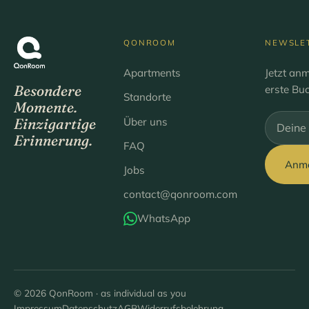
QONROOM
NEWSLE
Apartments
Jetzt an
Besondere
erste Bu
Standorte
Momente.
Über uns
Einzigartige
Bitte lee
Erinnerung.
FAQ
Anm
Jobs
contact@qonroom.com
WhatsApp
© 2026 QonRoom · as individual as you
Impressum
Datenschutz
AGB
Widerrufsbelehrung