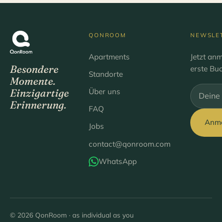
QONROOM
NEWSLE
Apartments
Jetzt an
Besondere
erste Bu
Standorte
Momente.
Über uns
Einzigartige
Bitte lee
Erinnerung.
FAQ
Anm
Jobs
contact@qonroom.com
WhatsApp
© 2026 QonRoom · as individual as you