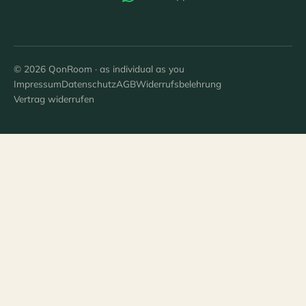
© 2026 QonRoom · as individual as you
Impressum
Datenschutz
AGB
Widerrufsbelehrung
Vertrag widerrufen