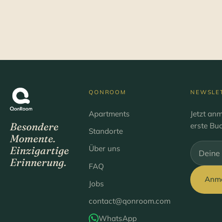
50 €
Apartment
ansehen
/ pro
Nacht
QONROOM
NEWSLE
Apartments
Jetzt an
Besondere
erste Bu
Standorte
Momente.
Über uns
Einzigartige
Bitte lee
Erinnerung.
FAQ
Anm
Jobs
contact@qonroom.com
WhatsApp