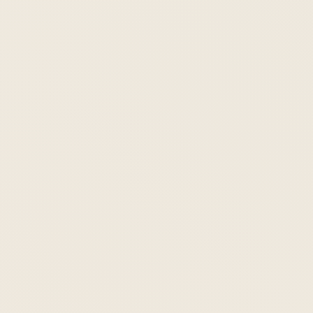
+1
50
ab
/ pro
Nacht
€