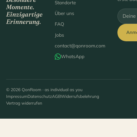
Standorte
Momente.
Über uns
Einzigartige
Bitte lee
Erinnerung.
FAQ
Anm
Jobs
contact@qonroom.com
WhatsApp
© 2026 QonRoom · as individual as you
Impressum
Datenschutz
AGB
Widerrufsbelehrung
Vertrag widerrufen