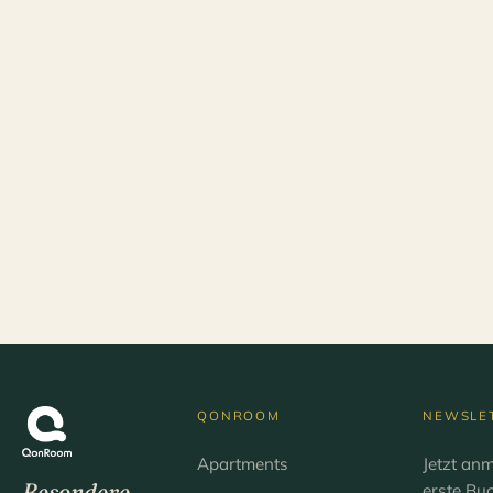
QONROOM
NEWSLE
Apartments
Jetzt an
Besondere
erste Bu