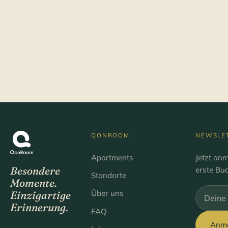
ab
ab
40 €
Apartment
40 €
Apartment
ansehen
/ pro
ansehen
/ pro
Nacht
Nacht
QONROOM
NEWSLE
Apartments
Jetzt an
Besondere
erste Bu
Standorte
Momente.
Über uns
Einzigartige
Bitte lee
Erinnerung.
FAQ
Anm