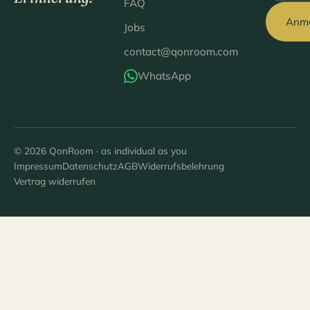
FAQ
Anm
Jobs
contact@qonroom.com
WhatsApp
© 2026 QonRoom · as individual as you
Impressum
Datenschutz
AGB
Widerrufsbelehrung
Vertrag widerrufen