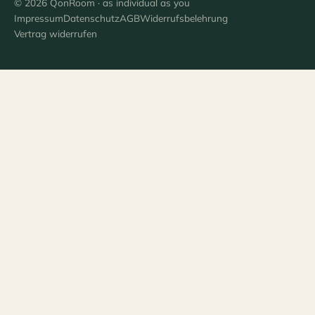
© 2026 QonRoom · as individual as you
Impressum
Datenschutz
AGB
Widerrufsbelehrung
Vertrag widerrufen