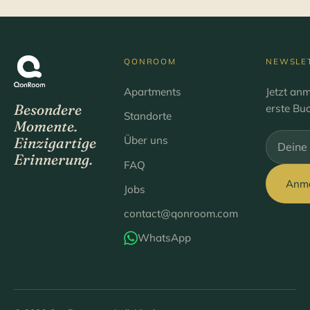
QONROOM
NEWSLE
Apartments
Jetzt an
Besondere
erste Bu
Standorte
Momente.
Über uns
Einzigartige
Bitte lee
Erinnerung.
FAQ
Anm
Jobs
contact@qonroom.com
WhatsApp