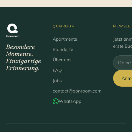
QONROOM
NEWSLE
Apartments
Jetzt an
Besondere
erste Bu
Standorte
Momente.
Über uns
Einzigartige
Bitte lee
Erinnerung.
FAQ
Anm
Jobs
contact@qonroom.com
WhatsApp