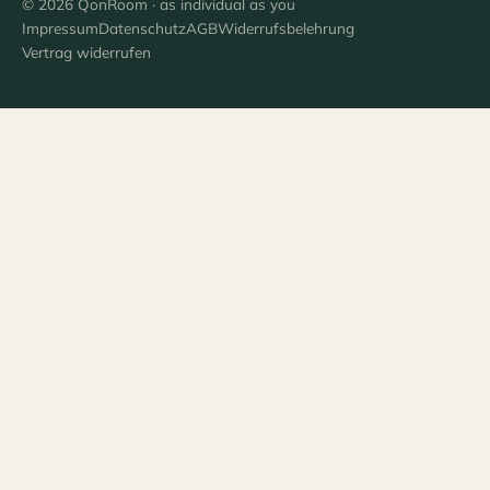
© 2026 QonRoom · as individual as you
Impressum
Datenschutz
AGB
Widerrufsbelehrung
Vertrag widerrufen