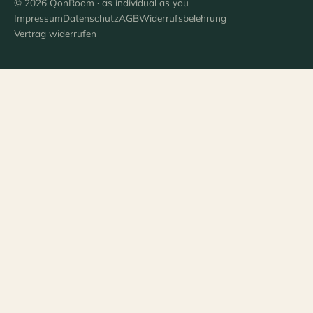
© 2026 QonRoom · as individual as you
Impressum
Datenschutz
AGB
Widerrufsbelehrung
Vertrag widerrufen