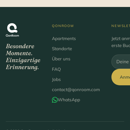
QONROOM
NEWSLE
Apartments
Jetzt an
Besondere
erste Bu
Standorte
Momente.
Über uns
Einzigartige
Bitte lee
Erinnerung.
FAQ
Anm
Jobs
contact@qonroom.com
WhatsApp